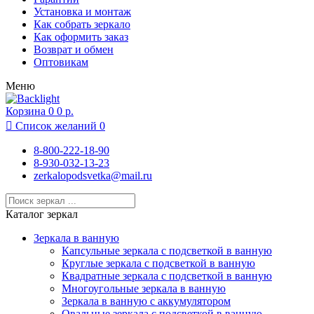
Москва
Установка и монтаж
Московский
Как собрать зеркало
Муром
Как оформить заказ
Нижний Новгород
Возврат и обмен
Новосибирск
Оптовикам
Одинцово
Меню
Подольск
Раменское
Корзина
Реутов
0
0 р.
Ростов-на-Дону

Список желаний
0
Рязань
Санкт-Петербург
8-800-222-18-90
Севастополь
8-930-032-13-23
Сочи
zerkalopodsvetka@mail.ru
Суздаль
Тамбов
Тула
Каталог зеркал
Химки
Чебоксары
Зеркала в ванную
Ярославль
Капсульные зеркала с подсветкой в ванную
Круглые зеркала с подсветкой в ванную
Квадратные зеркала с подсветкой в ванную
Многоугольные зеркала в ванную
Зеркала в ванную с аккумулятором
Овальные зеркала с подсветкой в ванную