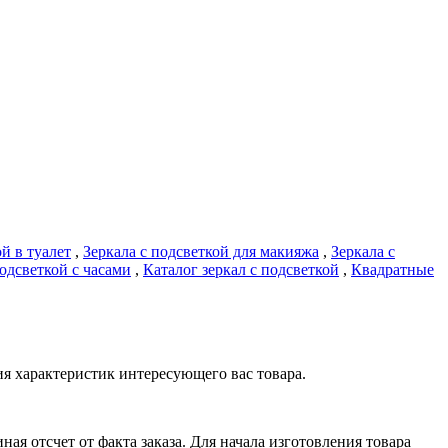
й в туалет
,
Зеркала с подсветкой для макияжа
,
Зеркала с
подсветкой с часами
,
Каталог зеркал с подсветкой
,
Квадратные
я характеристик интересующего вас товара.
я отсчет от факта заказа. Для начала изготовления товара