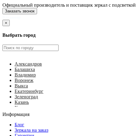
Официальный производитель и поставщик зеркал с подсветкой
Заказать звонок
Владимир
×
Выбрать город
Александров
Балашиха
Владимир
Воронеж
Выкса
Екатеринбург
Зеленоград
Казань
Калуга
Ковров
Информация
Королёв
Красногорск
Блог
Курск
Зеркала на заказ
Липецк
Гарантии