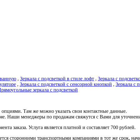
в ванную
,
Зеркала с подсветкой в стиле лофт
,
Зеркала с подсветко
уляторе
,
Зеркала с подсветкой с сенсорной кнопкой
,
Зеркала с 
рямоугольные зеркала с подсветкой
 опциями. Там же можно указать свои контактные данные.
рме. Наши менеджеры по продажам свяжутся с Вами для уточнени
ента заказа. Услуга является платной и составляет 700 рублей.
ся сторонними транспортными компаниями в тот же срок, начина