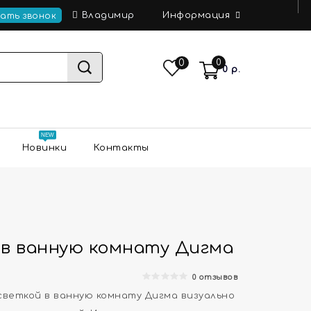
Информация
Владимир
зать звонок
0
0
0 р.
Новинки
Контакты
 в ванную комнату Дигма
0 отзывов
светкой в ванную комнату Дигма визуально