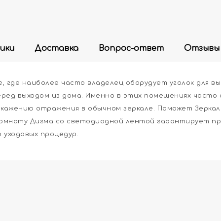
ики
Доставка
Вопрос-ответ
Отзывы
те, где наиболее часто владелец оборудует уголок для в
перед выходом из дома. Именно в этих помещениях час
кажению отражения в обычном зеркале. Поможет Зеркал
 комнату Дигма со светодиодной лентой гарантирует п
 уходовых процедур.