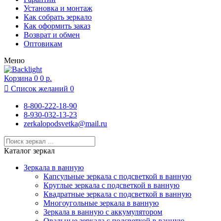
Москва
Установка и монтаж
Московский
Как собрать зеркало
Муром
Как оформить заказ
Нижний Новгород
Возврат и обмен
Новосибирск
Оптовикам
Одинцово
Меню
Подольск
Раменское
Корзина
Реутов
0
0 р.
Ростов-на-Дону

Список желаний
0
Рязань
Санкт-Петербург
8-800-222-18-90
Севастополь
8-930-032-13-23
Сочи
zerkalopodsvetka@mail.ru
Суздаль
Тамбов
Тула
Каталог зеркал
Химки
Чебоксары
Зеркала в ванную
Ярославль
Капсульные зеркала с подсветкой в ванную
Круглые зеркала с подсветкой в ванную
Квадратные зеркала с подсветкой в ванную
Многоугольные зеркала в ванную
Зеркала в ванную с аккумулятором
Овальные зеркала с подсветкой в ванную