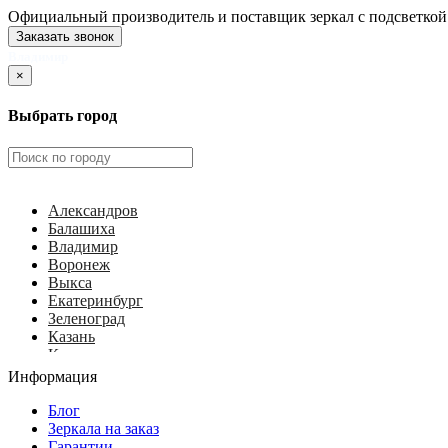
Официальный производитель и поставщик зеркал с подсветкой
Заказать звонок
Владимир
×
Выбрать город
Александров
Балашиха
Владимир
Воронеж
Выкса
Екатеринбург
Зеленоград
Казань
Калуга
Ковров
Информация
Королёв
Красногорск
Блог
Курск
Зеркала на заказ
Липецк
Гарантии