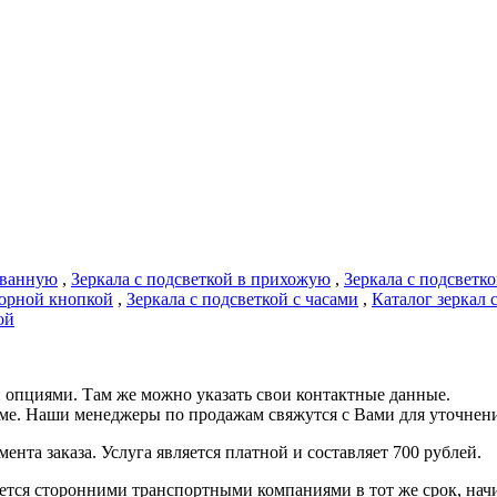
в ванную
,
Зеркала с подсветкой в прихожую
,
Зеркала с подсветко
сорной кнопкой
,
Зеркала с подсветкой с часами
,
Каталог зеркал 
ой
 опциями. Там же можно указать свои контактные данные.
рме. Наши менеджеры по продажам свяжутся с Вами для уточнени
ента заказа. Услуга является платной и составляет 700 рублей.
ся сторонними транспортными компаниями в тот же срок, начина