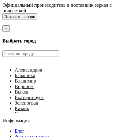
Официальный производитель и поставщик зеркал с
подсветкой.
Заказать звонок
Владимир
×
Выбрать город
Александров
Балашиха
Владимир
Воронеж
Выкса
Екатеринбург
Зеленоград
Казань
Калуга
Ковров
Информация
Королёв
Красногорск
Блог
Курск
Зеркала на заказ