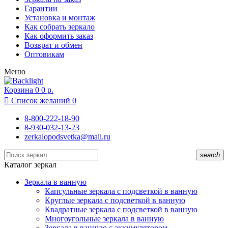
Липецк
Гарантии
Москва
Установка и монтаж
Московский
Как собрать зеркало
Муром
Как оформить заказ
Нижний Новгород
Возврат и обмен
Новосибирск
Оптовикам
Одинцово
Меню
Подольск
Раменское
Корзина
Реутов
0
0 р.
Ростов-на-Дону

Список желаний
0
Рязань
Санкт-Петербург
8-800-222-18-90
Севастополь
8-930-032-13-23
Сочи
zerkalopodsvetka@mail.ru
Суздаль
Тамбов
search
Тула
Каталог зеркал
Химки
Чебоксары
Зеркала в ванную
Ярославль
Капсульные зеркала с подсветкой в ванную
Круглые зеркала с подсветкой в ванную
Квадратные зеркала с подсветкой в ванную
Многоугольные зеркала в ванную
Зеркала в ванную с аккумулятором