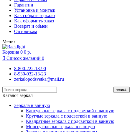
Липецк
Гарантии
Москва
Установка и монтаж
Московский
Как собрать зеркало
Муром
Как оформить заказ
Нижний Новгород
Возврат и обмен
Новосибирск
Оптовикам
Одинцово
Меню
Подольск
Раменское
Корзина
Реутов
0
0 р.
Ростов-на-Дону

Список желаний
0
Рязань
Санкт-Петербург
8-800-222-18-90
Севастополь
8-930-032-13-23
Сочи
zerkalopodsvetka@mail.ru
Суздаль
Тамбов
search
Тула
Каталог зеркал
Химки
Чебоксары
Зеркала в ванную
Ярославль
Капсульные зеркала с подсветкой в ванную
Круглые зеркала с подсветкой в ванную
Квадратные зеркала с подсветкой в ванную
Многоугольные зеркала в ванную
Зеркала в ванную с аккумулятором