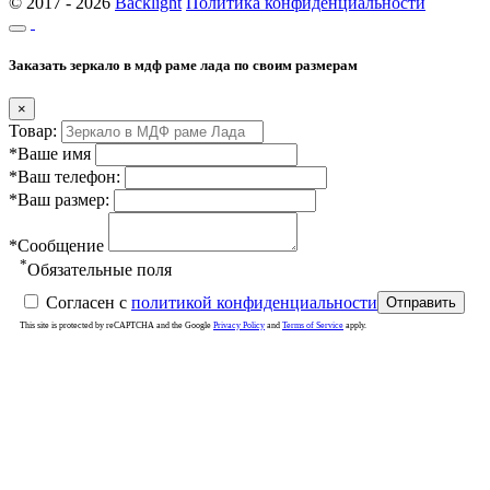
© 2017 - 2026
Backlight
Политика конфиденциальности
Заказать зеркало в мдф раме лада по своим размерам
×
Товар:
*Ваше имя
*Ваш телефон:
*Ваш размер:
*Сообщение
*
Обязательные поля
Согласен с
политикой конфиденциальности
Отправить
This site is protected by reCAPTCHA and the Google
Privacy Policy
and
Terms of Service
apply.