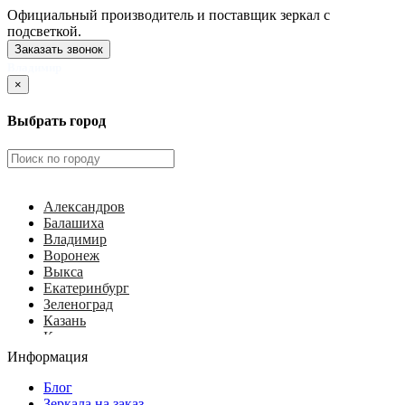
Официальный производитель и поставщик зеркал с
подсветкой.
Заказать звонок
Владимир
×
Выбрать город
Александров
Балашиха
Владимир
Воронеж
Выкса
Екатеринбург
Зеленоград
Казань
Калуга
Ковров
Информация
Королёв
Красногорск
Блог
Курск
Зеркала на заказ